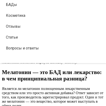
является прямой медицинской рекомендацией. Мелатонин —
БАДы
это активное средство, которое имеет противопоказания и
может взаимодействовать с другими препаратами. Перед
Косметика
приемом обязательно проконсультируйтесь с лечащим врачом,
особенно если у вас есть хронические заболевания».
Отзывы
Эта статья помогает людям с нарушениями сна и джетлагом
выбрать качественный препарат и выстроить безопасный
Статьи
протокол приема мелатонина для восстановления биоритмов.
Люди часто воспринимают мелатонин как «выключатель» для
Вопросы и ответы
мозга. На самом деле это скорее дирижер, который
настраивает работу организма на ночной лад. Если в
радиоэфире слишком много «шума» от синего света и стресса,
мелатонин помогает вернуть сигналу чистоту.
Мелатонин — это БАД или лекарство:
в чем принципиальная разница?
Является ли мелатонин полноценным лекарственным
средством или это просто активная добавка? Ответ зависит от
того, как производитель зарегистрировал продукт. Один и тот
же мелатонин — это вещество, которое может выступать в
обеих ролях.