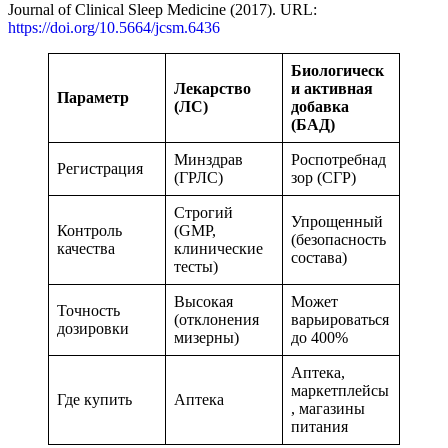
Journal of Clinical Sleep Medicine (2017). URL:
https://doi.org/10.5664/jcsm.6436
Биологическ
Лекарство
и активная
Параметр
(ЛС)
добавка
(БАД)
Минздрав
Роспотребнад
Регистрация
(ГРЛС)
зор (СГР)
Строгий
Упрощенный
Контроль
(GMP,
(безопасность
качества
клинические
состава)
тесты)
Высокая
Может
Точность
(отклонения
варьироваться
дозировки
мизерны)
до 400%
Аптека,
маркетплейсы
Где купить
Аптека
, магазины
питания