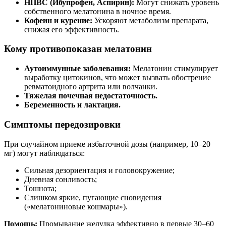
НПВС (Ибупрофен, Аспирин):
Могут снижать уровень
собственного мелатонина в ночное время.
Кофеин и курение:
Ускоряют метаболизм препарата,
снижая его эффективность.
Кому противопоказан мелатонин
Аутоиммунные заболевания:
Мелатонин стимулирует
выработку цитокинов, что может вызвать обострение
ревматоидного артрита или волчанки.
Тяжелая почечная недостаточность.
Беременность и лактация.
Симптомы передозировки
При случайном приеме избыточной дозы (например, 10–20
мг) могут наблюдаться:
Сильная дезориентация и головокружение;
Дневная сонливость;
Тошнота;
Слишком яркие, пугающие сновидения
(«мелатониновые кошмары»).
Помощь:
Промывание желудка эффективно в первые 30–60